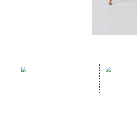
sales hotline：
address：
(86)591- 22980353
NO. 70 GUA
(86)591- 22062223
GANZHE, MI
CHINA,
Homep
Copyright © 2020
FUJIAN HOPEWELL DéCOR & ACCESSORY CO., LTD.All Rig