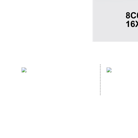
sales hotline：
address：
(86)591- 22980353
NO. 70 GUA
(86)591- 22062223
GANZHE, MI
CHINA,
Homep
Copyright © 2020
FUJIAN HOPEWELL DéCOR & ACCESSORY CO., LTD.All Rig