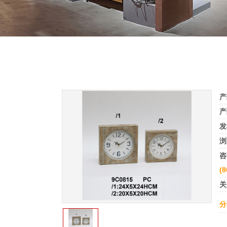
产
产
发
浏
咨
(8
关
分