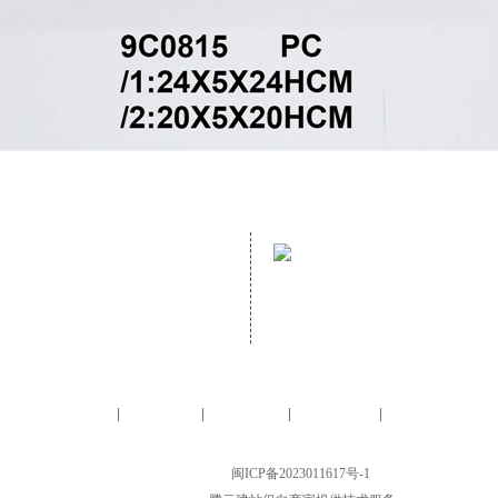
address：
mailbox：
NO. 70 GUANZHUANG ROAD,
Email：helen@hopewelldecor.
GANZHE, MINHOU, FUZHOU, FUJIAN,
CHINA,
Homepage
About us
Furniture
Accessory
Contact us
|
|
|
|
LTD.All Rights Reserved. FUJIAN HOPEWELL DéCOR & ACCESSORY CO., LTD.
CHINA, 备案号：
闽ICP备2023011617号-1