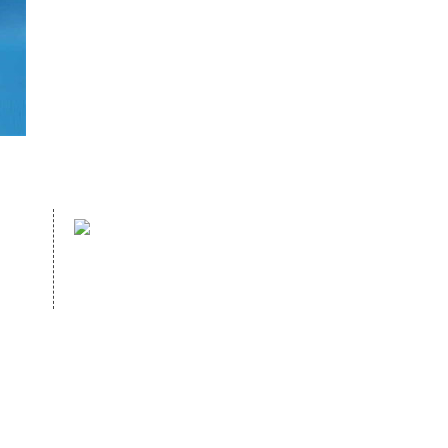
website：
com
WWW.HOPEWELLDECOR.COM
 NO. 70 GUANZHUANG ROAD, GANZHE, MINHOU, FUZHOU, FUJIAN,