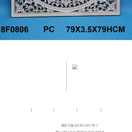
address：
mailbox：
NO. 70 GUANZHUANG ROAD,
Email：helen@hopewelldecor.
GANZHE, MINHOU, FUZHOU, FUJIAN,
CHINA,
Homepage
About us
Furniture
Accessory
Contact us
|
|
|
|
LTD.All Rights Reserved. FUJIAN HOPEWELL DéCOR & ACCESSORY CO., LTD.
CHINA, 备案号：
闽ICP备2023011617号-1