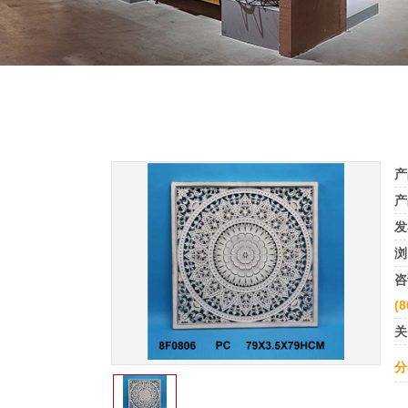
产
产
发
浏
咨
(8
关
分