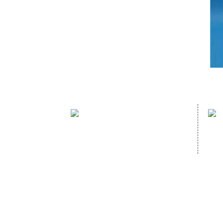
sales hotline：
(86)591- 22980353
(86)591- 22062223
Copyright © 2020
FUJIAN HOPEWELL DéCOR & ACCESSORY CO., 