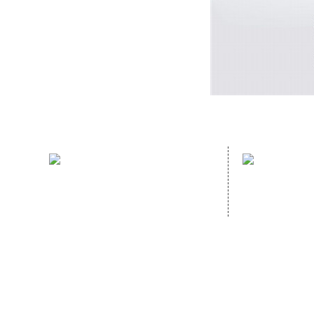
sales hotline：
address：
(86)591- 22980353
NO. 70 GUA
(86)591- 22062223
GANZHE, MI
CHINA,
Homep
Copyright © 2020
FUJIAN HOPEWELL DéCOR & ACCESSORY CO., LTD.All Rig