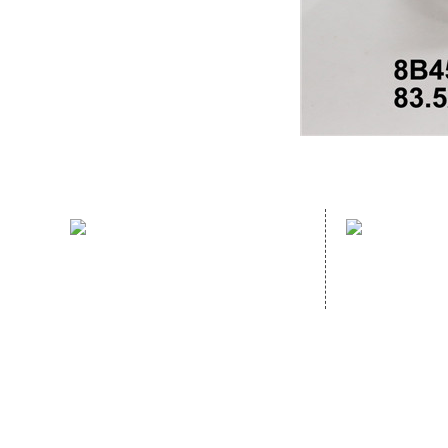
sales hotline：
address：
(86)591- 22980353
NO. 70 GUA
(86)591- 22062223
GANZHE, MI
CHINA,
Homep
Copyright © 2020
FUJIAN HOPEWELL DéCOR & ACCESSORY CO., LTD.All Rig