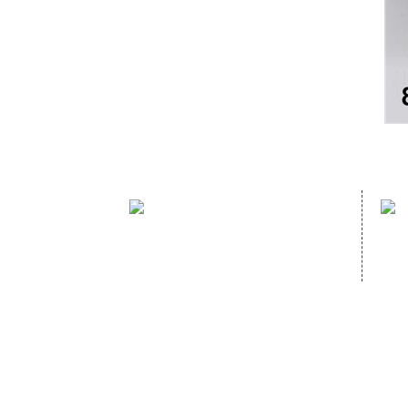
sales hotline：
(86)591- 22980353
(86)591- 22062223
Copyright © 2020
FUJIAN HOPEWELL DéCOR & ACCESSORY CO., 