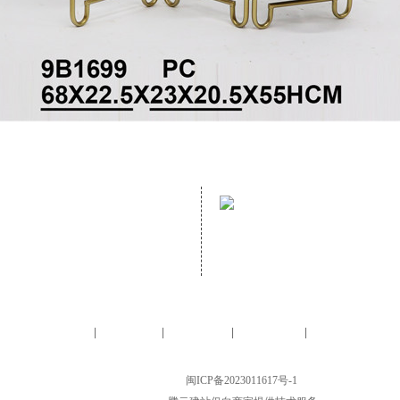
address：
mailbox：
NO. 70 GUANZHUANG ROAD,
Email：helen@hopewelldecor.
GANZHE, MINHOU, FUZHOU, FUJIAN,
CHINA,
Homepage
About us
Furniture
Accessory
Contact us
|
|
|
|
LTD.All Rights Reserved. FUJIAN HOPEWELL DéCOR & ACCESSORY CO., LTD.
CHINA, 备案号：
闽ICP备2023011617号-1