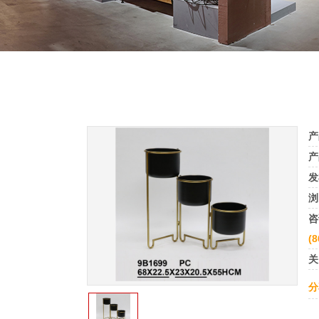
产
产
发
浏
咨
(8
关
分