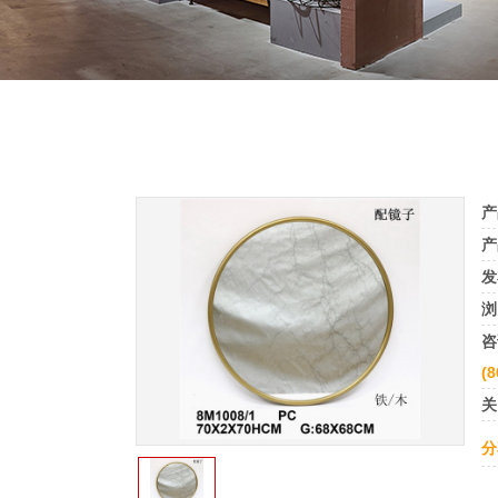
产
产
发
浏
咨
(8
关
分