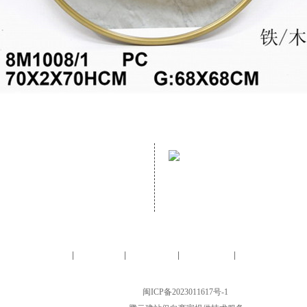
address：
mailbox：
NO. 70 GUANZHUANG ROAD,
Email：helen@hopewelldecor.
GANZHE, MINHOU, FUZHOU, FUJIAN,
CHINA,
Homepage
About us
Furniture
Accessory
Contact us
|
|
|
|
LTD.All Rights Reserved. FUJIAN HOPEWELL DéCOR & ACCESSORY CO., LTD.
CHINA, 备案号：
闽ICP备2023011617号-1