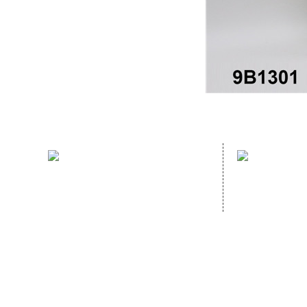
sales hotline：
address：
(86)591- 22980353
NO. 70 GUA
(86)591- 22062223
GANZHE, MI
CHINA,
Homep
Copyright © 2020
FUJIAN HOPEWELL DéCOR & ACCESSORY CO., LTD.All Rig