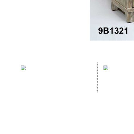
sales hotline：
address：
(86)591- 22980353
NO. 70 GUA
(86)591- 22062223
GANZHE, MI
CHINA,
Homep
Copyright © 2020
FUJIAN HOPEWELL DéCOR & ACCESSORY CO., LTD.All Rig